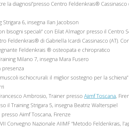
tre la diagnosi”presso Centro Feldenkrais® Cassinasco 
g Strigara 6, insegna Ilan Jacobson
 bisogni speciali” con Eilat Almagor presso il Centro Sc
ro Feldenkrais® di Gabriella Icardi Cassinasco (AT). Co
nsegnante Feldenkrais ® osteopata e chiropratico
Training Milano 7, insegna Mara Fusero
in presenza
 muscoli ischiocrurali: il miglior sostegno per la schien
ri
n Francesco Ambrosio, Trainer presso
Aiimf Toscana
, Fire
o il Training Strigara 5, insegna Beatriz Walterspiel
i presso Aiimf Toscana, Firenze
l VII Convegno Nazionale AIIMF “Metodo Feldenkrais, l’