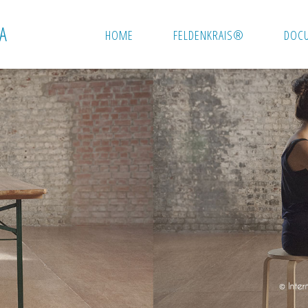
A
HOME
FELDENKRAIS®
DOC