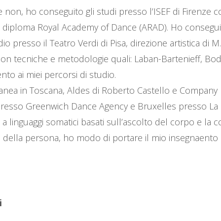
n, ho conseguito gli studi presso l’ISEF di Firenze con 
 diploma Royal Academy of Dance (ARAD). Ho conseguito l
 presso il Teatro Verdi di Pisa, direzione artistica di 
n tecniche e metodologie quali: Laban-Bartenieff, Bod
to ai miei percorsi di studio.
ea in Toscana, Aldes di Roberto Castello e Company Bl
 presso Greenwich Dance Agency e Bruxelles presso La R
 linguaggi somatici basati sull’ascolto del corpo e la 
ale della persona, ho modo di portare il mio insegnaento
i