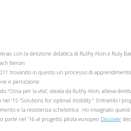
rais con la direzione didattica di Ruthy Alon e Ruty Bar
ach Bersin.
011 trovando in questo un processo di apprendimento e c
one e percezione.
o “Ossa per la vita”, ideata da Ruthy Alon, allieva dir
n nel ‘15 “Solutions for optimal mobility “. Entrambi i 
amento e la resistenza scheletrica . Ho insegnato questi
o parte nel ’16 al progetto pilota europeo
Discover
ded